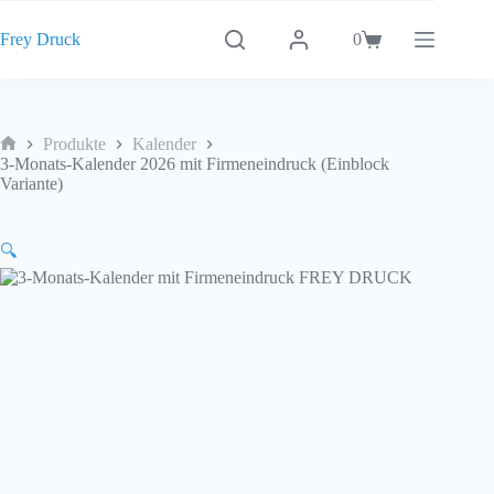
Zum
Inhalt
Frey Druck
0
Warenkorb
springen
Produkte
Kalender
Start
3-Monats-Kalender 2026 mit Firmeneindruck (Einblock
Variante)
🔍