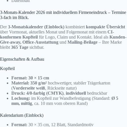
Datenblatt
3-Monats-Kalender 2026 mit individuellem Firmeneindruck – Termine
3-fach im Blick.
Der
3-Monatskalender (Einblock)
kombiniert
kompakte Übersicht
über Vormonat, aktuelles Monat und Folgemonat mit einem
CI-
konformen Kopfteil
für Logo, Claim und Kontakt. Ideal als
Kunden-
Give-away, Office-Ausstattung
und
Mailing-Beilage
– Ihre Marke
bleibt
365 Tage
sichtbar.
Eigenschaften & Aufbau
Kopfteil
Format:
30 × 15 cm
Material:
350 g/m²
hochwertiger, stabiler Trägerkarton
(
Vorderseite weiß
, Rückseite natur)
Druck:
4/0-farbig (CMYK)
,
individuell
bedruckbar
Lochung:
im Kopfteil zur Wandbefestigung (Standard:
Ø 5
mm, mittig
, ca. 10 mm vom oberen Rand)
Kalendarium (Einblock)
Format:
30 × 35 cm, 12 Blatt, Standardmotiv