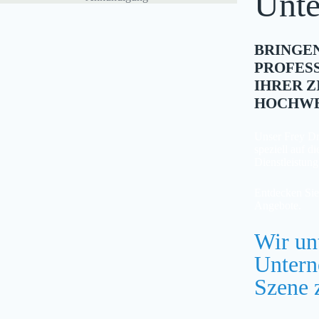
Unt
BRINGEN
PROFES
IHRER Z
HOCHWE
Unser Frey Dr
speziell auf 
Dienstleistun
Entdecken Sie
Angebote.
Wir unt
Untern
Szene 