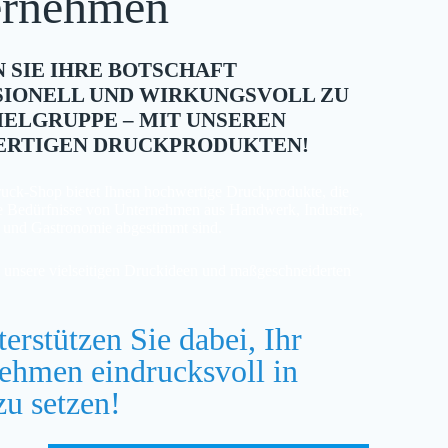
ernehmen
 SIE IHRE BOTSCHAFT
SIONELL UND WIRKUNGSVOLL ZU
IELGRUPPE – MIT UNSEREN
RTIGEN DRUCKPRODUKTEN!
uck-Shop bietet Ihnen hochwertige Druckprodukte, die
die Bedürfnisse von Unternehmen aus Handwerk, Industrie,
g und Gastronomie abgestimmt sind.
 unsere vielseitigen Druckideen und maßgeschneiderten
erstützen Sie dabei, Ihr
ehmen eindrucksvoll in
zu setzen!