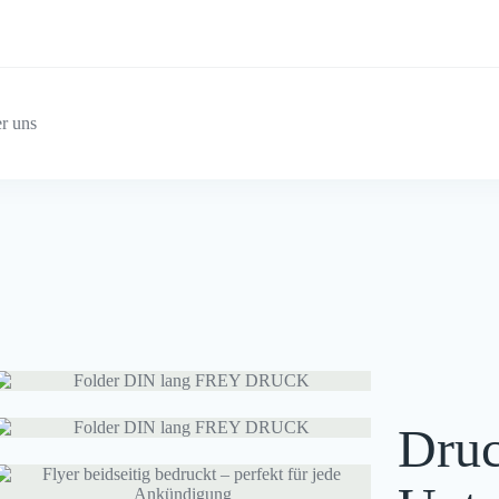
r uns
Druc